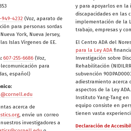
853
y para apoyarlos en la
discapacidades en las c
-949-4232
(Voz, aparato de
implementación de la L
ción para personas sordas
trabajo, empresas y co
Nueva York, Nueva Jersey,
las Islas Vírgenes de EE.
El Centro ADA del Nore
para la Ley ADA
financi
:
607-255-6686
(Voz,
Investigación sobre Dis
elecomunicación para
Rehabilitación (NIDILRR
das, español)
subvención 90DPAD0003)
adiestramiento acerca 
ónico:
aspectos de la Ley ADA.
a@cornell.edu
Instituto Yang-Tang en 
equipo consiste en per
untas acerca de
tienen vasta experienci
istics.org
, envíe un correo
 nuestros investigadores a
Declaración de Accesibi
tistics@cornell.edu
o