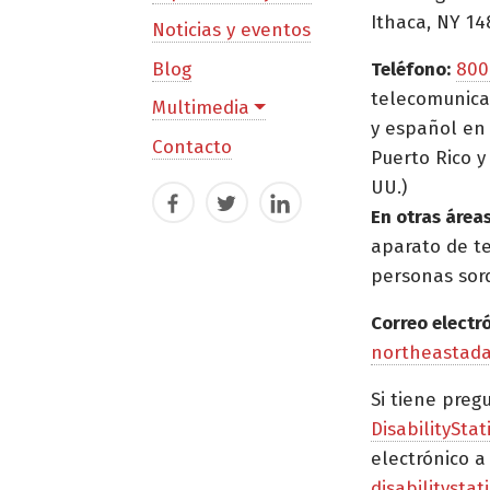
Ithaca, NY 14
Noticias y eventos
Blog
Teléfono:
800
telecomunica
Multimedia
y español en 
Contacto
Puerto Rico y 
UU.)
Facebook
Twitter
LinkedIn
En otras áreas
aparato de t
personas sor
Correo electr
northeastad
Si tiene preg
DisabilityStat
electrónico a
disabilitysta