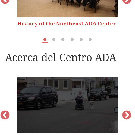
e
History of the Northeast ADA Center
M
Acerca del Centro ADA