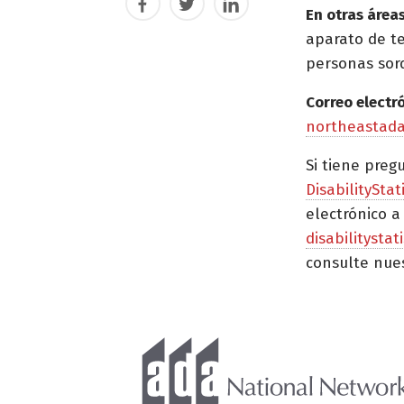
Facebook
Twitter
LinkedIn
En otras áreas
aparato de t
personas sor
Correo electr
northeastad
Si tiene preg
DisabilityStat
electrónico a
disabilitysta
consulte nue