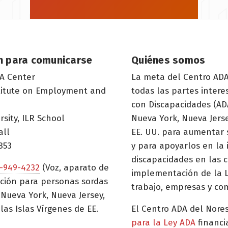
n para comunicarse
Quiénes somos
A Center
La meta del Centro ADA
titute on Employment and
todas las partes inter
con Discapacidades (ADA
rsity, ILR School
Nueva York, Nueva Jerse
all
EE. UU. para aumentar 
853
y para apoyarlos en la
discapacidades en las c
-949-4232
(Voz, aparato de
implementación de la L
ción para personas sordas
trabajo, empresas y co
Nueva York, Nueva Jersey,
las Islas Vírgenes de EE.
El Centro ADA del Nore
para la Ley ADA
financi