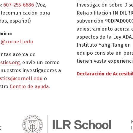
:
607-255-6686
(Voz,
Investigación sobre Dis
elecomunicación para
Rehabilitación (NIDILRR
das, español)
subvención 90DPAD0003)
adiestramiento acerca 
ónico:
aspectos de la Ley ADA.
a@cornell.edu
Instituto Yang-Tang en 
equipo consiste en per
untas acerca de
tienen vasta experienci
istics.org
, envíe un correo
 nuestros investigadores a
Declaración de Accesibi
tistics@cornell.edu
o
stro
Centro de ayuda
.