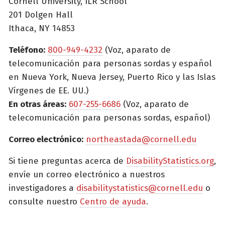
Cornell University, ILR School
201 Dolgen Hall
Ithaca, NY 14853
Teléfono:
800-949-4232
(Voz, aparato de
telecomunicación para personas sordas y español
en Nueva York, Nueva Jersey, Puerto Rico y las Islas
Vírgenes de EE. UU.)
En otras áreas:
607-255-6686
(Voz, aparato de
telecomunicación para personas sordas, español)
Correo electrónico:
northeastada@cornell.edu
Si tiene preguntas acerca de
DisabilityStatistics.org
,
envíe un correo electrónico a nuestros
investigadores a
disabilitystatistics@cornell.edu
o
consulte nuestro
Centro de ayuda
.