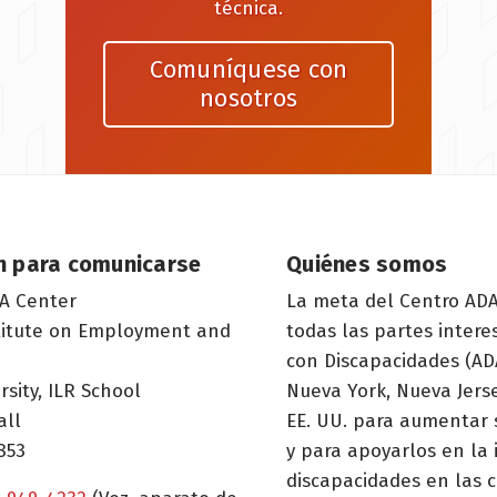
técnica.
Comuníquese con
nosotros
n para comunicarse
Quiénes somos
A Center
La meta del Centro ADA
titute on Employment and
todas las partes inter
con Discapacidades (ADA
rsity, ILR School
Nueva York, Nueva Jerse
all
EE. UU. para aumentar 
853
y para apoyarlos en la
discapacidades en las c