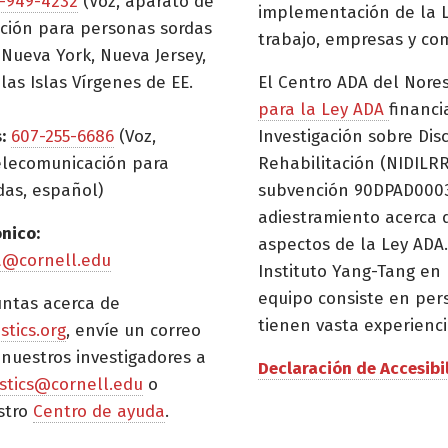
-949-4232
(Voz, aparato de
implementación de la L
ción para personas sordas
trabajo, empresas y co
Nueva York, Nueva Jersey,
las Islas Vírgenes de EE.
El Centro ADA del Nore
para la Ley ADA
financi
:
607-255-6686
(Voz,
Investigación sobre Dis
elecomunicación para
Rehabilitación (NIDILRR
das, español)
subvención 90DPAD0003)
adiestramiento acerca 
ónico:
aspectos de la Ley ADA.
a@cornell.edu
Instituto Yang-Tang en 
equipo consiste en per
untas acerca de
tienen vasta experienci
istics.org
, envíe un correo
 nuestros investigadores a
Declaración de Accesibi
tistics@cornell.edu
o
stro
Centro de ayuda
.