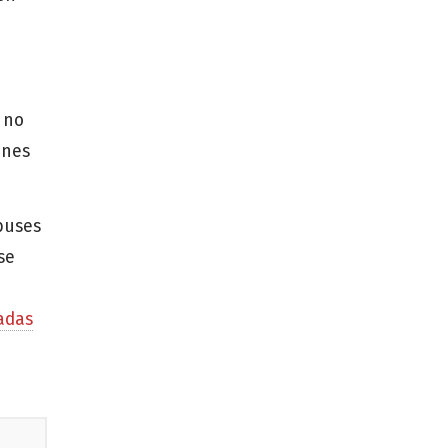
 no
ones
buses
se
adas