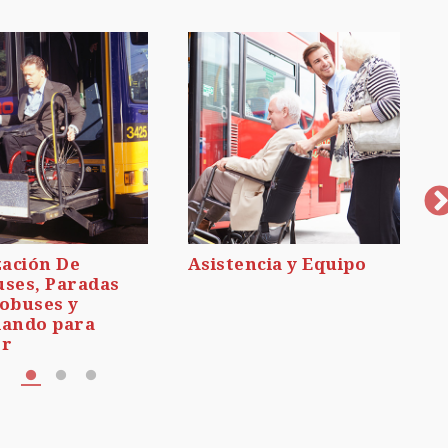
zación De
Asistencia y Equipo
ses, Paradas
obuses y
ando para
er