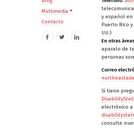
Blog
Teléfono:
800
telecomunica
Multimedia
y español en 
Contacto
Puerto Rico y 
UU.)
Facebook
Twitter
LinkedIn
En otras áreas
aparato de t
personas sor
Correo electr
northeastad
Si tiene preg
DisabilityStat
electrónico a
disabilitysta
consulte nue