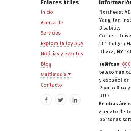
Enlaces útiles
Informació
Northeast AD
Inicio
Yang-Tan Ins
Acerca de
Disability
Servicios
Cornell Unive
Explore la ley ADA
201 Dolgen H
Ithaca, NY 14
Noticias y eventos
Blog
Teléfono:
800
telecomunica
Multimedia
y español en 
Contacto
Puerto Rico y 
UU.)
Facebook
Twitter
LinkedIn
En otras áreas
aparato de t
personas sor