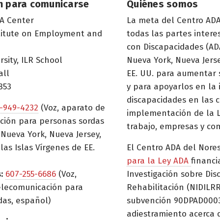
n para comunicarse
Quiénes somos
A Center
La meta del Centro ADA
titute on Employment and
todas las partes inter
con Discapacidades (ADA
rsity, ILR School
Nueva York, Nueva Jerse
all
EE. UU. para aumentar 
853
y para apoyarlos en la
discapacidades en las c
-949-4232
(Voz, aparato de
implementación de la L
ción para personas sordas
trabajo, empresas y co
Nueva York, Nueva Jersey,
las Islas Vírgenes de EE.
El Centro ADA del Nore
para la Ley ADA
financi
:
607-255-6686
(Voz,
Investigación sobre Dis
elecomunicación para
Rehabilitación (NIDILRR
das, español)
subvención 90DPAD0003)
adiestramiento acerca 