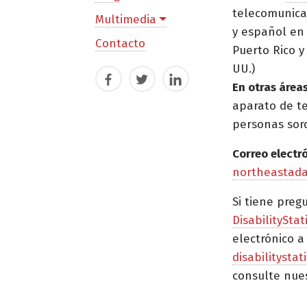
telecomunica
Multimedia
y español en 
Contacto
Puerto Rico y 
UU.)
Facebook
Twitter
LinkedIn
En otras áreas
aparato de t
personas sor
Correo electr
northeastad
Si tiene preg
DisabilityStat
electrónico a
disabilitysta
consulte nue