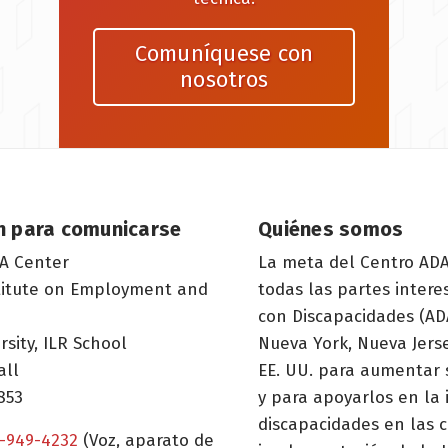
Comuníquese con
nosotros
n para comunicarse
Quiénes somos
A Center
La meta del Centro ADA
titute on Employment and
todas las partes inter
con Discapacidades (ADA
rsity, ILR School
Nueva York, Nueva Jerse
all
EE. UU. para aumentar 
853
y para apoyarlos en la
discapacidades en las c
-949-4232
(Voz, aparato de