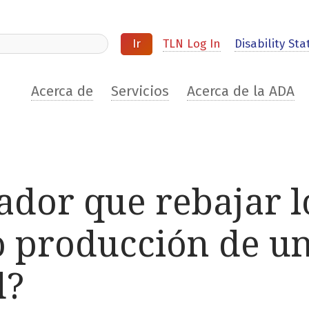
ite
TLN Log In
Disability Stat
Acerca de
Servicios
Acerca de la ADA
dor que rebajar l
o producción de u
d?