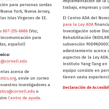
implementación de la L
ción para personas sordas
trabajo, empresas y co
Nueva York, Nueva Jersey,
las Islas Vírgenes de EE.
El Centro ADA del Nore
para la Ley ADA
financi
:
607-255-6686
(Voz,
Investigación sobre Dis
elecomunicación para
Rehabilitación (NIDILRR
das, español)
subvención 90DPAD0003)
adiestramiento acerca 
ónico:
aspectos de la Ley ADA.
a@cornell.edu
Instituto Yang-Tang en 
equipo consiste en per
untas acerca de
tienen vasta experienci
istics.org
, envíe un correo
 nuestros investigadores a
Declaración de Accesibi
tistics@cornell.edu
o
stro
Centro de ayuda
.