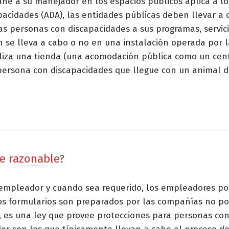
ñe a su manejador en los espacios públicos aplica a los
apacidades (ADA), las entidades públicas deben llevar a
as personas con discapacidades a sus programas, servicio
se lleva a cabo o no en una instalación operada por la 
iliza una tienda (una acomodación pública como un cent
ersona con discapacidades que llegue con un animal de
te razonable?
al empleador y cuando sea requerido, los empleadores p
stos formularios son preparados por las compañías no p
, es una ley que provee protecciones para personas co