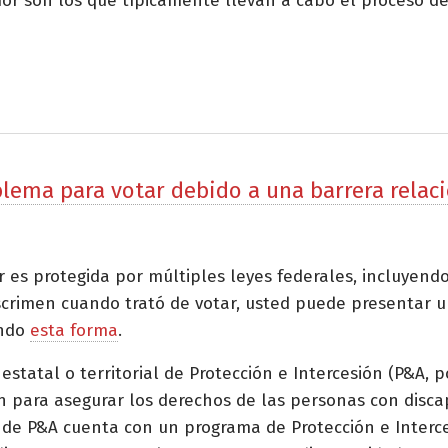
 son los que típicamente llevan a cabo el proceso de
oblema para votar debido a una barrera rela
r es protegida por múltiples leyes federales, incluyen
scrimen cuando trató de votar, usted puede presentar un
ando
esta forma
.
atal o territorial de Protección e Intercesión (P&A, por
n para asegurar los derechos de las personas con disca
de P&A cuenta con un programa de Protección e Interces