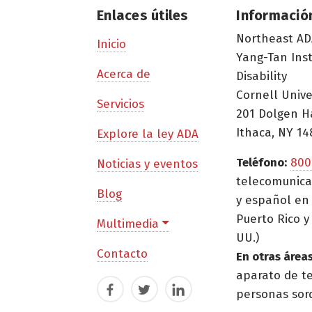
Enlaces útiles
Informació
Northeast AD
Inicio
Yang-Tan Ins
Acerca de
Disability
Cornell Unive
Servicios
201 Dolgen H
Ithaca, NY 14
Explore la ley ADA
Teléfono:
800
Noticias y eventos
telecomunica
Blog
y español en 
Puerto Rico y 
Multimedia
UU.)
Contacto
En otras áreas
aparato de t
Facebook
Twitter
LinkedIn
personas sor