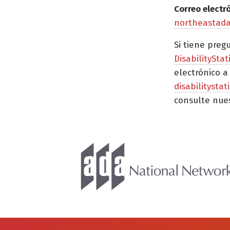
Correo electr
northeastad
Si tiene preg
DisabilityStat
electrónico a
disabilitysta
consulte nue