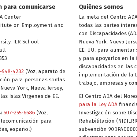
n para comunicarse
Quiénes somos
A Center
La meta del Centro ADA
titute on Employment and
todas las partes inter
con Discapacidades (ADA
rsity, ILR School
Nueva York, Nueva Jerse
all
EE. UU. para aumentar 
853
y para apoyarlos en la
discapacidades en las c
-949-4232
(Voz, aparato de
implementación de la L
ción para personas sordas
trabajo, empresas y co
Nueva York, Nueva Jersey,
las Islas Vírgenes de EE.
El Centro ADA del Nore
para la Ley ADA
financi
:
607-255-6686
(Voz,
Investigación sobre Dis
elecomunicación para
Rehabilitación (NIDILRR
das, español)
subvención 90DPAD0003)