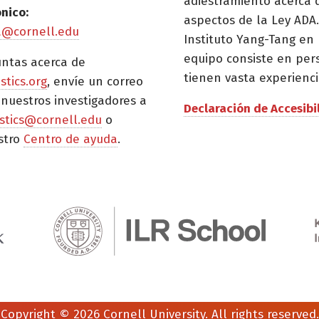
adiestramiento acerca 
ónico:
aspectos de la Ley ADA.
a@cornell.edu
Instituto Yang-Tang en 
equipo consiste en per
untas acerca de
tienen vasta experienci
istics.org
, envíe un correo
 nuestros investigadores a
Declaración de Accesibi
tistics@cornell.edu
o
stro
Centro de ayuda
.
Copyright © 2026 Cornell University. All rights reserved.