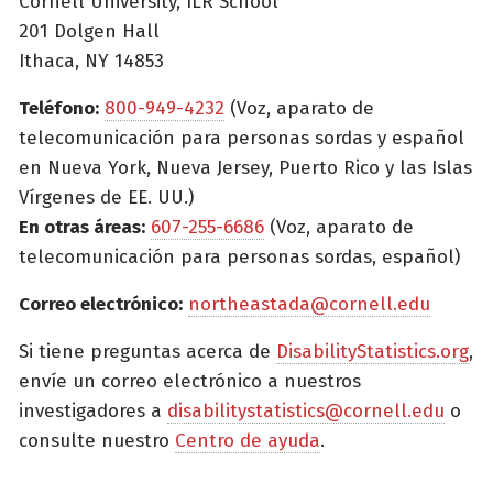
Cornell University, ILR School
201 Dolgen Hall
Ithaca, NY 14853
Teléfono:
800-949-4232
(Voz, aparato de
telecomunicación para personas sordas y español
en Nueva York, Nueva Jersey, Puerto Rico y las Islas
Vírgenes de EE. UU.)
En otras áreas:
607-255-6686
(Voz, aparato de
telecomunicación para personas sordas, español)
Correo electrónico:
northeastada@cornell.edu
Si tiene preguntas acerca de
DisabilityStatistics.org
,
envíe un correo electrónico a nuestros
investigadores a
disabilitystatistics@cornell.edu
o
consulte nuestro
Centro de ayuda
.