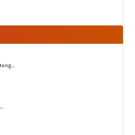
eng...
..