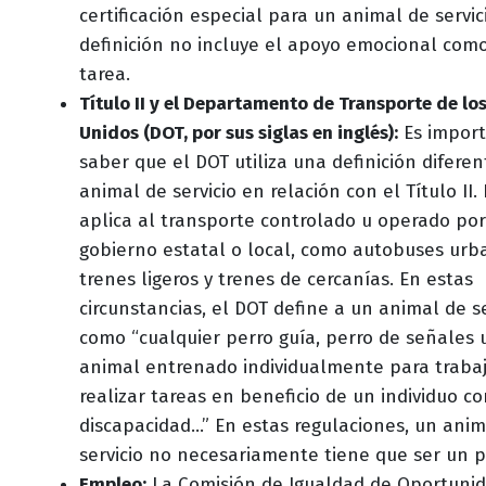
certificación especial para un animal de servic
definición no incluye el apoyo emocional com
tarea.
Título II y el Departamento de Transporte de lo
Unidos (DOT, por sus siglas en inglés):
Es impor
saber que el DOT utiliza una definición difere
animal de servicio en relación con el Título II.
aplica al transporte controlado u operado po
gobierno estatal o local, como autobuses urb
trenes ligeros y trenes de cercanías. En estas
circunstancias, el DOT define a un animal de se
como “cualquier perro guía, perro de señales 
animal entrenado individualmente para trabaj
realizar tareas en beneficio de un individuo c
discapacidad...” En estas regulaciones, un ani
servicio no necesariamente tiene que ser un p
Empleo:
La Comisión de Igualdad de Oportuni